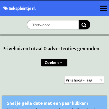
Sekspleintje.nl
PrivehuizenTotaal 0 advertenties gevonden
Zoeken
Snel je geile date met een paar klikken?