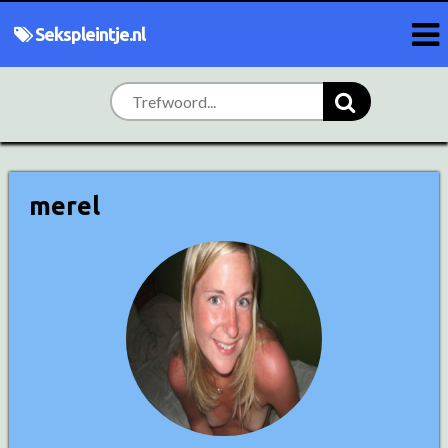
Sekspleintje.nl
merel