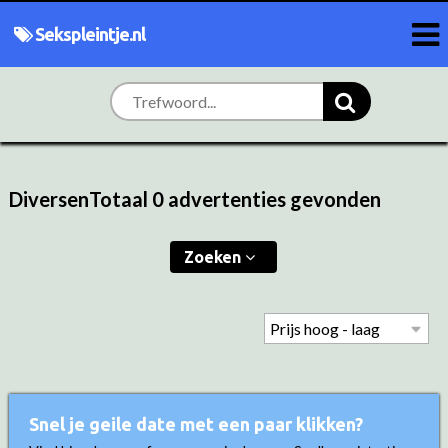
Sekspleintje.nl
DiversenTotaal 0 advertenties gevonden
Zoeken
Snel je geile date met een paar klikken?